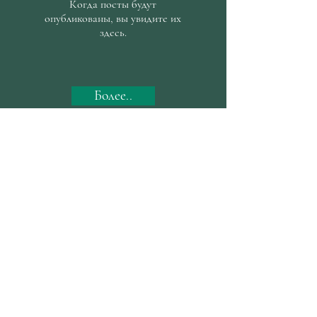
Когда посты будут
опубликованы, вы увидите их
здесь.
Более..
проф. Др. Али ТЕКИН
Роботизированная хирургия и
Специалист по урологии
Коммуни