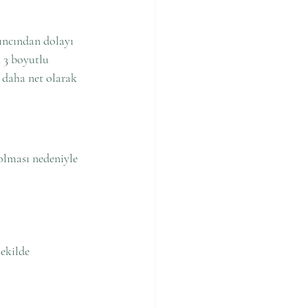
ıncından dolayı 
 3 boyutlu 
 daha net olarak 
olması nedeniyle 
ekilde 