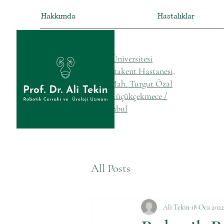
Hakkımda
Hastalıklar
Acibadem Üniversitesi
Özel Acıbadem Atakent Hastanesi,
Halkalı Merkez Mah. Turgut Özal
Bulvarı No:16, Küçükçekmece /
İstanbul
All Posts
Ali Tekin
18 Oca 2022