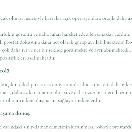
üçük olması nedeniyle hastalar açık operasyonlara oranla daha az
rlüklü görüntü ve daha rahat hareket edebilen cihazlar yardımı i
i prostat dokusunu daha net olarak görüp ayrılabilmektedir. Ro
  çok daha iyi ve net bir şeklide görülmekte ve ayrılabilmektedir
pozitiflikleri azalmaktadır.
rolü.
e açık radikal prostatektomiye oranla idrar kontrolü daha erke
ması, daha az kanamanın olması ve daha uzun bir üretral uzunl
ontrolünün erken oluşmasını sağlayan  etkenlerdir.
 yaşama dönüş.
civarındaki sinir-damar demetinin korunması, robotik prostatek