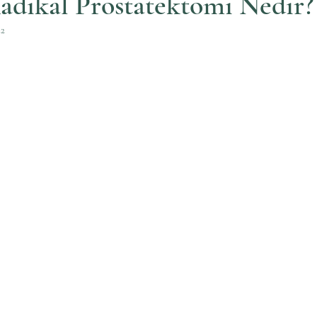
adikal Prostatektomi Nedir?
22