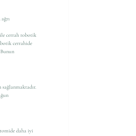
 ağrı 
le cerrah robotik 
botik cerrahide 
. Bunun 
n sağlanmaktadır. 
uğun 
tomide daha iyi 